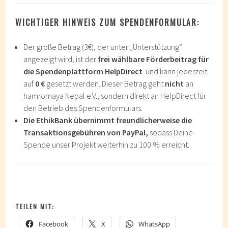
WICHTIGER HINWEIS ZUM SPENDENFORMULAR:
Der große Betrag (3€), der unter „Unterstützung“
angezeigt wird, ist der
frei wählbare Förderbeitrag für
die Spendenplattform HelpDirect
und kann jederzeit
auf
0 €
gesetzt werden. Dieser Betrag geht
nicht
an
hamromaya Nepal e.V., sondern direkt an HelpDirect für
den Betrieb des Spendenformulars.
Die EthikBank übernimmt freundlicherweise die
Transaktionsgebühren von PayPal,
sodass Deine
Spende unser Projekt weiterhin zu 100 % erreicht.
TEILEN MIT:
Facebook
X
WhatsApp