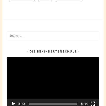
Suchen
nach:
DIE BEHINDERTENSCHULE
Video-
Player
00:00
05:49