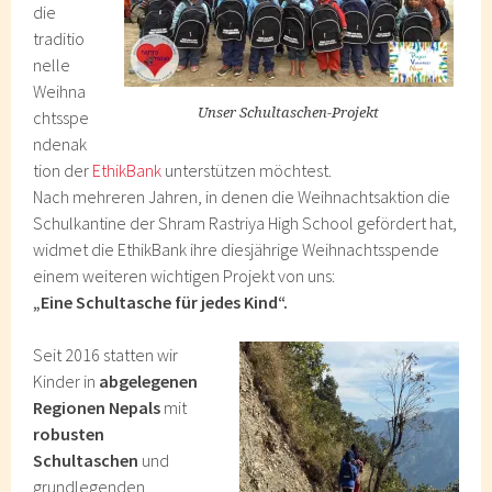
die
traditio
nelle
Weihna
Unser Schultaschen-Projekt
chtsspe
ndenak
tion der
EthikBank
unterstützen möchtest.
Nach mehreren Jahren, in denen die Weihnachtsaktion die
Schulkantine der Shram Rastriya High School gefördert hat,
widmet die EthikBank ihre diesjährige Weihnachtsspende
einem weiteren wichtigen Projekt von uns:
„Eine Schultasche für jedes Kind“.
Seit 2016 statten wir
Kinder in
abgelegenen
Regionen Nepals
mit
robusten
Schultaschen
und
grundlegenden