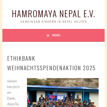
Springe
zum
HAMROMAYA NEPAL E.V.
Inhalt
GEMEINSAM KINDERN IN NEPAL HELFEN
MENÜ
ETHIKBANK
WEIHNACHTSSPENDENAKTION 2025
Vielen
herzlich
en
Dank,
dass Du