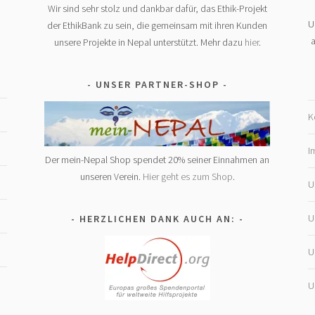
Wir sind sehr stolz und dankbar dafür, das Ethik-Projekt
U
der EthikBank zu sein, die gemeinsam mit ihren Kunden
a
unsere Projekte in Nepal unterstützt. Mehr dazu
hier
.
UNSER PARTNER-SHOP
K
I
Der mein-Nepal Shop spendet 20% seiner Einnahmen an
unseren Verein.
Hier geht es zum Shop
.
U
U
HERZLICHEN DANK AUCH AN:
U
U