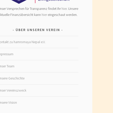
nser Versprechen für Transparenz findet Ihr
hier
. Unsere
ktuelle Finanzübersicht kann
hier
eingeschaut werden.
ÜBER UNSEREN VEREIN
ontakt zu hamromaya Nepal e.V.
mpressum
nser Team
nsere Geschichte
nser Vereinszweck
nsere Vision