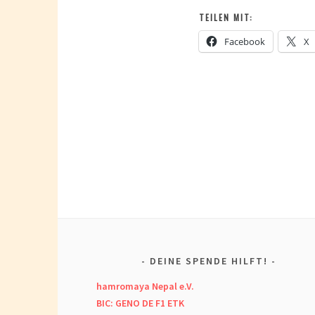
TEILEN MIT:
Facebook
X
DEINE SPENDE HILFT!
hamromaya Nepal e.V.
BIC: GENO DE F1 ETK