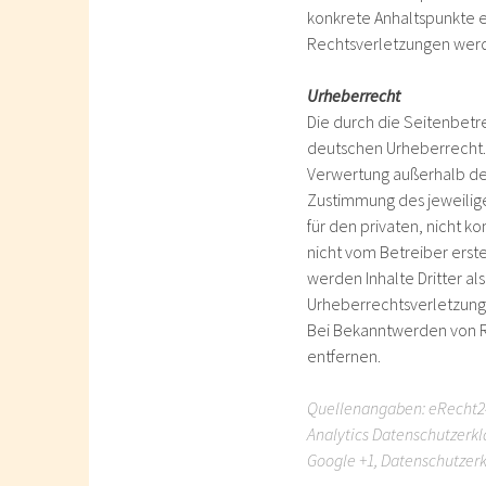
konkrete Anhaltspunkte 
Rechtsverletzungen werd
Urheberrecht
Die durch die Seitenbetr
deutschen Urheberrecht. D
Verwertung außerhalb de
Zustimmung des jeweilige
für den privaten, nicht k
nicht vom Betreiber erst
werden Inhalte Dritter al
Urheberrechtsverletzung
Bei Bekanntwerden von R
entfernen.
Quellenangaben:
eRecht2
Analytics Datenschutzerk
Google +1
,
Datenschutzerk