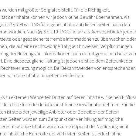
 wurden mit größter Sorgfalt erstellt. Für die Richtigkeit,
alität der Inhalte können wir jedoch keine Gewähr übernehmen. Als
gemäß § 7 Abs.1 TMG für eigene Inhalte auf diesen Seiten nach den
antwortlich. Nach §§ 8 bis 10 TMG sind wir als Diensteanbieter jedoc
mittelte oder gespeicherte fremde Informationen zu überwachen ode
n, die auf eine rechtswidrige Tätigkeit hinweisen. Verpflichtungen
rrung der Nutzung von Informationen nach den allgemeinen Gesetzen
t. Eine diesbezügliche Haftung ist jedoch erst ab dem Zeitpunkt der
n Rechtsverletzung möglich. Bei Bekanntwerden von entsprechenden
en wir diese Inhalte umgehend entfernen.
ks zu externen Webseiten Dritter, auf deren Inhalte wir keinen Einflus
r für diese fremden Inhalte auch keine Gewähr übernehmen. Für die
ten ist stets der jeweilige Anbieter oder Betreiber der Seiten
inkten Seiten wurden zum Zeitpunkt der Verlinkung auf mögliche
. Rechtswidrige Inhalte waren zum Zeitpunkt der Verlinkung nicht
e inhaltliche Kontrolle der verlinkten Seiten ist jedoch ohne