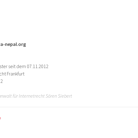
-nepal.org
ster seit dem 07.11.2012
cht Frankfurt
02
anwalt für Internetrecht Sören Siebert
g