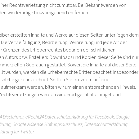
einer Rechtsverletzung nicht zumutbar. Bei Bekanntwerden von
en wir derartige Links umgehend entfernen.
eiber erstellten Inhalte und Werke auf diesen Seiten unterliegen dem
ie Vervielfältigung, Bearbeitung, Verbreitung und jede Art der
r Grenzen des Urheberrechtes bedürfen der schriftlichen
n Autors bzw. Erstellers. Downloads und Kopien dieser Seite sind nur
ommerziellen Gebrauch gestattet. Soweit die Inhalte auf dieser Seite
ellt wurden, werden die Urheberrechte Dritter beachtet. Insbesonde
s solche gekennzeichnet. Sollten Sie trotzdem auf eine
 aufmerksam werden, bitten wir um einen entsprechenden Hinweis.
echtsverletzungen werden wir derartige Inhalte umgehend
4 Disclaimer
,
eRecht24 Datenschutzerklärung für Facebook
,
Google
lärung
,
Google Adsense Haftungsausschluss
,
Datenschutzerklärung
lärung für Twitter