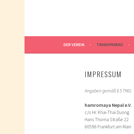
Springe
zum
Inhalt
DER VEREIN
TRANSPARENZ
IMPRESSUM
Angaben gemäß § 5 TMG:
hamromaya Nepal e.V.
c/o Hr. Khai-Thai Duong
Hans Thoma Straße 22
60596 Frankfurt am Main