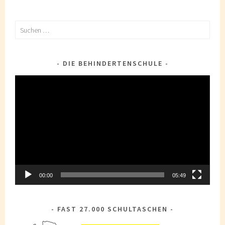
Suchen
nach:
DIE BEHINDERTENSCHULE
Video-
Player
00:00
05:49
FAST 27.000 SCHULTASCHEN