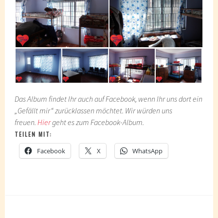
Das Album findet Ihr auch auf Facebook, wenn Ihr uns dort ein
„Gefällt mir“ zurücklassen möchtet. Wir würden uns
freuen.
Hier
geht es zum Facebook-Album.
TEILEN MIT:
Facebook
X
WhatsApp