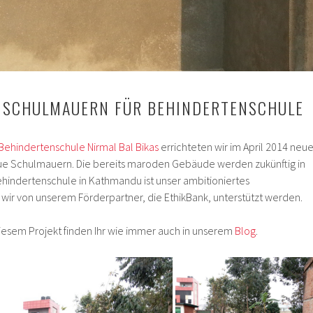
D SCHULMAUERN FÜR BEHINDERTENSCHULE
Behindertenschule Nirmal Bal Bikas
errichteten wir im April 2014 neu
ue Schulmauern. Die bereits maroden Gebäude werden zukünftig in
hindertenschule in Kathmandu ist unser ambitioniertes
 wir von unserem Förderpartner, die EthikBank, unterstützt werden.
diesem Projekt finden Ihr wie immer auch in unserem
Blog
.