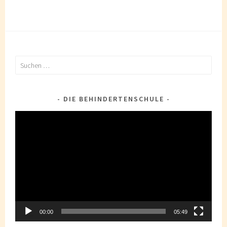
Suchen
nach:
DIE BEHINDERTENSCHULE
Video-
Player
00:00
05:49