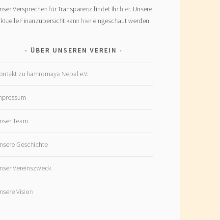
nser Versprechen für Transparenz findet Ihr
hier
. Unsere
ktuelle Finanzübersicht kann
hier
eingeschaut werden.
ÜBER UNSEREN VEREIN
ontakt zu hamromaya Nepal e.V.
mpressum
nser Team
nsere Geschichte
nser Vereinszweck
nsere Vision