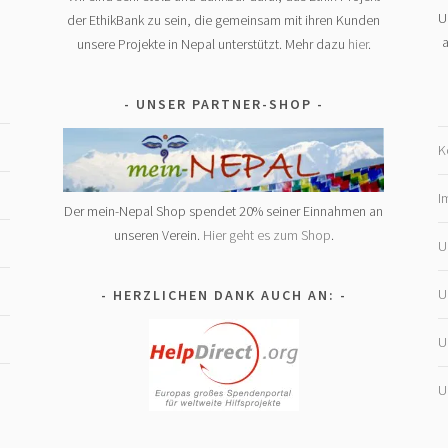
U
der EthikBank zu sein, die gemeinsam mit ihren Kunden
a
unsere Projekte in Nepal unterstützt. Mehr dazu
hier
.
UNSER PARTNER-SHOP
K
I
Der mein-Nepal Shop spendet 20% seiner Einnahmen an
unseren Verein.
Hier geht es zum Shop
.
U
U
HERZLICHEN DANK AUCH AN:
U
U