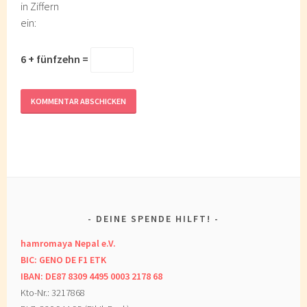
in Ziffern
ein:
6 + fünfzehn =
DEINE SPENDE HILFT!
hamromaya Nepal e.V.
BIC: GENO DE F1 ETK
IBAN: DE87 8309 4495 0003 2178 68
Kto-Nr.: 3217868