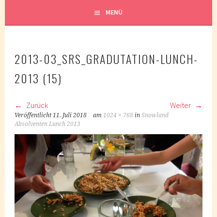
MENÜ
2013-03_SRS_GRADUTATION-LUNCH-
2013 (15)
Zurück
Weiter
Veröffentlicht
11. Juli 2018
am
1024 × 768
in
Snowland
Absolventen Lunch 2013