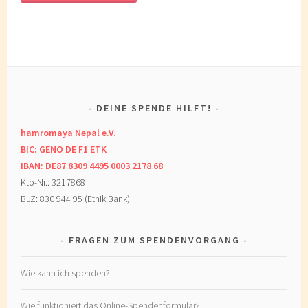
DEINE SPENDE HILFT!
hamromaya Nepal e.V.
BIC: GENO DE F1 ETK
IBAN: DE87 8309 4495 0003 2178 68
Kto-Nr.: 3217868
BLZ: 830 944 95 (Ethik Bank)
FRAGEN ZUM SPENDENVORGANG
Wie kann ich spenden?
Wie funktioniert das Online-Spendenformular?