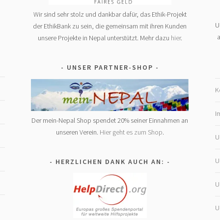
Wir sind sehr stolz und dankbar dafür, das Ethik-Projekt
U
der EthikBank zu sein, die gemeinsam mit ihren Kunden
a
unsere Projekte in Nepal unterstützt. Mehr dazu
hier
.
UNSER PARTNER-SHOP
K
I
Der mein-Nepal Shop spendet 20% seiner Einnahmen an
unseren Verein.
Hier geht es zum Shop
.
U
U
HERZLICHEN DANK AUCH AN:
U
U