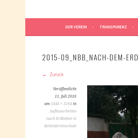
DER VEREIN
TRANSPARENZ
2015-09_NBB_NACH-DEM-ERD
Zurück
Veröffentlicht
11. Juli 2018
am
2448 × 3264
in
Aufbauarbeiten
nach Erdbeben in
Behindertenschule