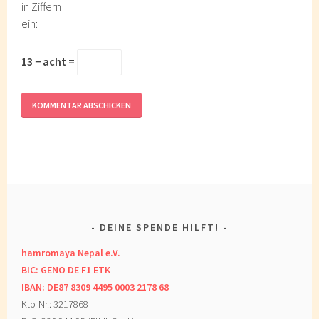
in Ziffern
ein:
13 − acht =
DEINE SPENDE HILFT!
hamromaya Nepal e.V.
BIC: GENO DE F1 ETK
IBAN: DE87 8309 4495 0003 2178 68
Kto-Nr.: 3217868