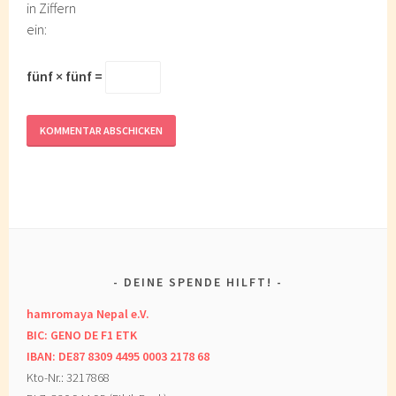
in Ziffern
ein:
fünf × fünf =
DEINE SPENDE HILFT!
hamromaya Nepal e.V.
BIC: GENO DE F1 ETK
IBAN: DE87 8309 4495 0003 2178 68
Kto-Nr.: 3217868