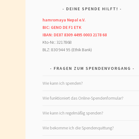
DEINE SPENDE HILFT!
hamromaya Nepal e.V.
BIC: GENO DE F1 ETK
IBAN: DE87 8309 4495 0003 2178 68
Kto-Nr.: 3217868
BLZ: 830 944 95 (Ethik Bank)
FRAGEN ZUM SPENDENVORGANG
Wie kann ich spenden?
Wie funktioniert das Online-Spendenformular?
Wie kann ich regelmäßig spenden?
Wie bekomme ich die Spendenquittung?