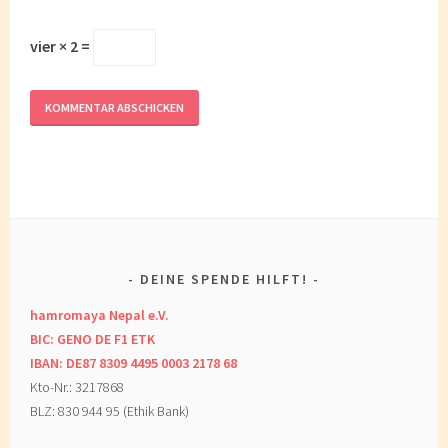
vier × 2 =
DEINE SPENDE HILFT!
hamromaya Nepal e.V.
BIC: GENO DE F1 ETK
IBAN: DE87 8309 4495 0003 2178 68
Kto-Nr.: 3217868
BLZ: 830 944 95 (Ethik Bank)