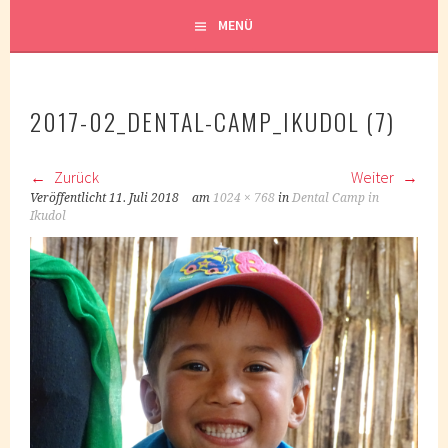
MENÜ
2017-02_DENTAL-CAMP_IKUDOL (7)
Zurück
Weiter
Veröffentlicht
11. Juli 2018
am
1024 × 768
in
Dental Camp in
Ikudol