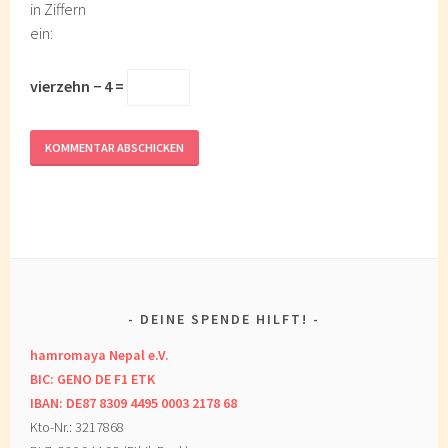
in Ziffern
ein:
vierzehn − 4 =
DEINE SPENDE HILFT!
hamromaya Nepal e.V.
BIC: GENO DE F1 ETK
IBAN: DE87 8309 4495 0003 2178 68
Kto-Nr.: 3217868