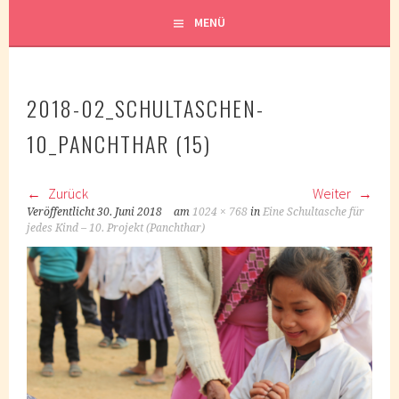
MENÜ
2018-02_SCHULTASCHEN-
10_PANCHTHAR (15)
Zurück
Weiter
Veröffentlicht
30. Juni 2018
am
1024 × 768
in
Eine Schultasche für
jedes Kind – 10. Projekt (Panchthar)