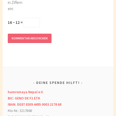
in Ziffern
ein:
16 − 12 =
DEINE SPENDE HILFT!
hamromaya Nepal e.V.
BIC: GENO DE F1 ETK
IBAN: DE87 8309 4495 0003 2178 68
Kto-Nr.: 3217868