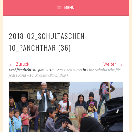
MENÜ
2018-02_SCHULTASCHEN-
10_PANCHTHAR (36)
Zurück
Weiter
Veröffentlicht
30. Juni 2018
am
1024 × 768
in
Eine Schultasche für
jedes Kind – 10. Projekt (Panchthar)