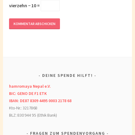
vierzehn − 10 =
DEINE SPENDE HILFT!
hamromaya Nepal e.V.
BIC: GENO DE F1 ETK
IBAN: DE87 8309 4495 0003 2178 68
Kto-Nr.: 3217868
BLZ: 830 944 95 (Ethik Bank)
FRAGEN ZUM SPENDENVORGANG