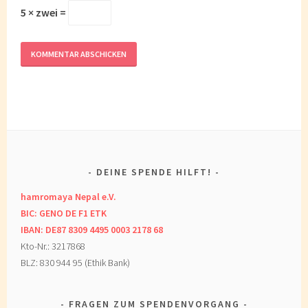
5 × zwei =
DEINE SPENDE HILFT!
hamromaya Nepal e.V.
BIC: GENO DE F1 ETK
IBAN: DE87 8309 4495 0003 2178 68
Kto-Nr.: 3217868
BLZ: 830 944 95 (Ethik Bank)
FRAGEN ZUM SPENDENVORGANG