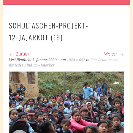
SCHULTASCHEN-PROJEKT-
12_JAJARKOT (19)
Zurück
Weiter
Veröffentlicht
7. Januar 2020
am
1024 × 682
in
Eine Schultasche
für jedes Kind 12 – Jajarkot