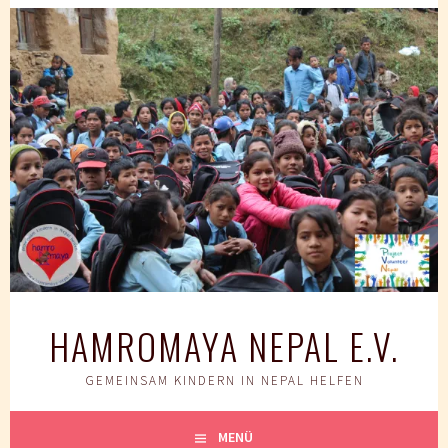
Springe
zum
Inhalt
HAMROMAYA NEPAL E.V.
GEMEINSAM KINDERN IN NEPAL HELFEN
MENÜ