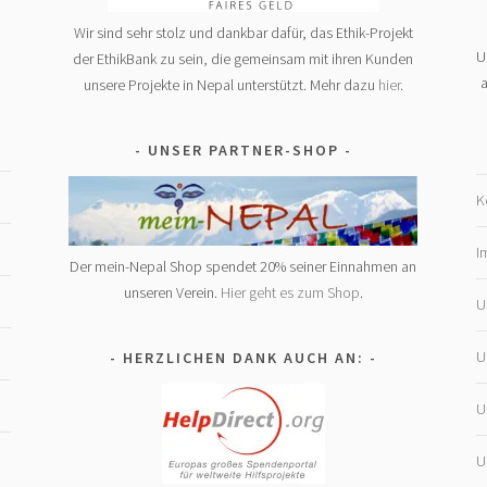
Wir sind sehr stolz und dankbar dafür, das Ethik-Projekt
U
der EthikBank zu sein, die gemeinsam mit ihren Kunden
a
unsere Projekte in Nepal unterstützt. Mehr dazu
hier
.
UNSER PARTNER-SHOP
K
I
Der mein-Nepal Shop spendet 20% seiner Einnahmen an
unseren Verein.
Hier geht es zum Shop
.
U
U
HERZLICHEN DANK AUCH AN:
U
U