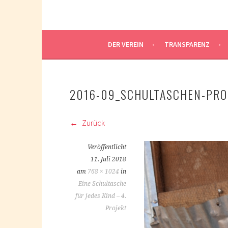
DER VEREIN
TRANSPARENZ
2016-09_SCHULTASCHEN-PRO
Zurück
Veröffentlicht
11. Juli 2018
am
768 × 1024
in
Eine Schultasche
für jedes Kind – 4.
Projekt