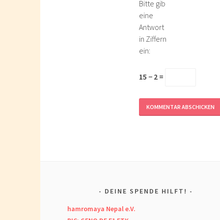
Bitte gib
eine
Antwort
in Ziffern
ein:
15 − 2 =
DEINE SPENDE HILFT!
hamromaya Nepal e.V.