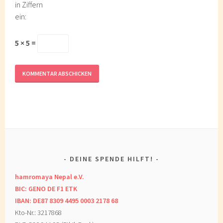
in Ziffern
ein:
5 × 5 =
DEINE SPENDE HILFT!
hamromaya Nepal e.V.
BIC: GENO DE F1 ETK
IBAN: DE87 8309 4495 0003 2178 68
Kto-Nr.: 3217868