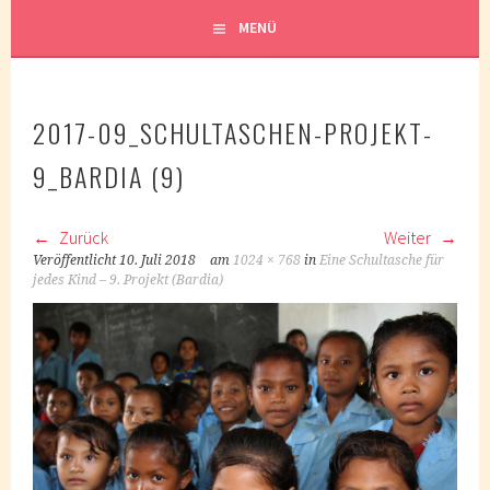
MENÜ
2017-09_SCHULTASCHEN-PROJEKT-
9_BARDIA (9)
Zurück
Weiter
Veröffentlicht
10. Juli 2018
am
1024 × 768
in
Eine Schultasche für
jedes Kind – 9. Projekt (Bardia)