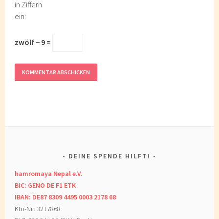
in Ziffern
ein:
zwölf − 9 =
DEINE SPENDE HILFT!
hamromaya Nepal e.V.
BIC: GENO DE F1 ETK
IBAN: DE87 8309 4495 0003 2178 68
Kto-Nr.: 3217868