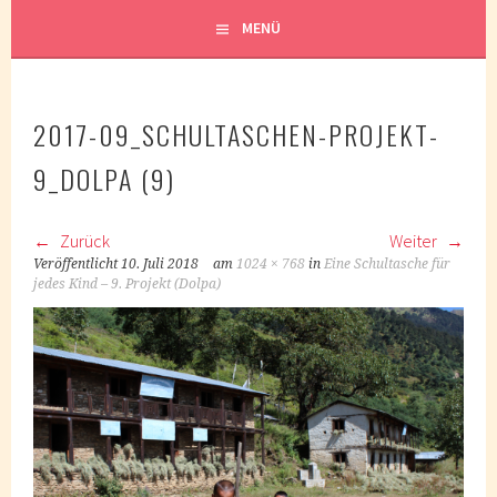
MENÜ
2017-09_SCHULTASCHEN-PROJEKT-
9_DOLPA (9)
Zurück
Weiter
Veröffentlicht
10. Juli 2018
am
1024 × 768
in
Eine Schultasche für
jedes Kind – 9. Projekt (Dolpa)