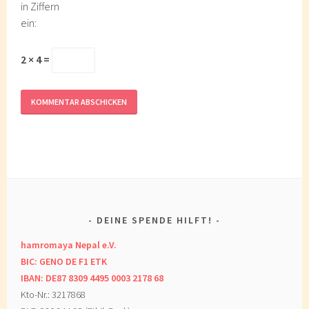
in Ziffern
ein:
2 × 4 =
DEINE SPENDE HILFT!
hamromaya Nepal e.V.
BIC: GENO DE F1 ETK
IBAN: DE87 8309 4495 0003 2178 68
Kto-Nr.: 3217868