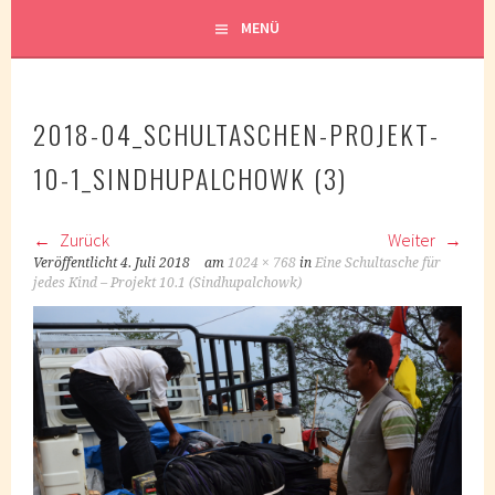
MENÜ
2018-04_SCHULTASCHEN-PROJEKT-
10-1_SINDHUPALCHOWK (3)
Zurück
Weiter
Veröffentlicht
4. Juli 2018
am
1024 × 768
in
Eine Schultasche für
jedes Kind – Projekt 10.1 (Sindhupalchowk)