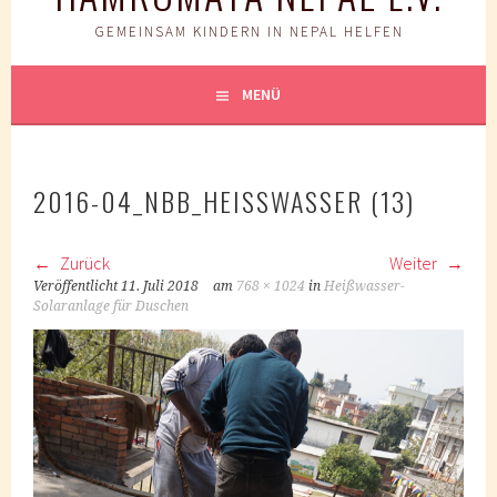
GEMEINSAM KINDERN IN NEPAL HELFEN
MENÜ
2016-04_NBB_HEISSWASSER (13)
Zurück
Weiter
Veröffentlicht
11. Juli 2018
am
768 × 1024
in
Heißwasser-
Solaranlage für Duschen