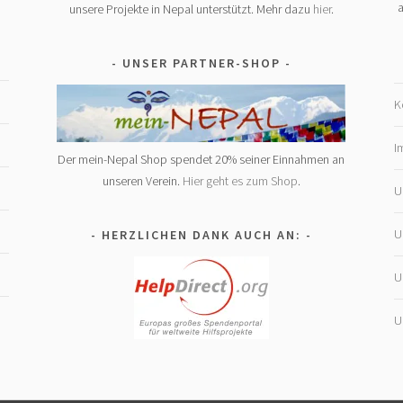
a
unsere Projekte in Nepal unterstützt. Mehr dazu
hier
.
UNSER PARTNER-SHOP
K
I
Der mein-Nepal Shop spendet 20% seiner Einnahmen an
unseren Verein.
Hier geht es zum Shop
.
U
U
HERZLICHEN DANK AUCH AN:
U
U