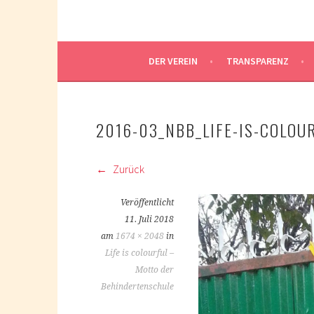
DER VEREIN
TRANSPARENZ
2016-03_NBB_LIFE-IS-COLOUR
Zurück
Veröffentlicht
11. Juli 2018
am
1674 × 2048
in
Life is colourful –
Motto der
Behindertenschule