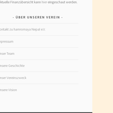
ktuelle Finanzübersicht kann
hier
eingeschaut werden.
ÜBER UNSEREN VEREIN
ontakt zu hamromaya Nepal e.V.
mpressum
nser Team
nsere Geschichte
nser Vereinszweck
nsere Vision