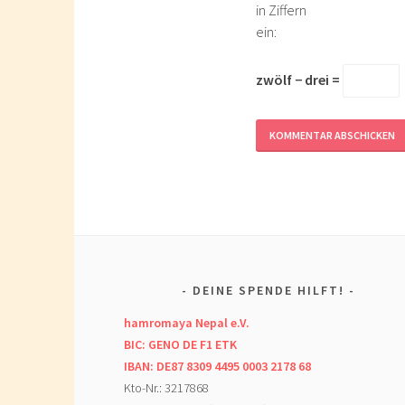
in Ziffern
ein:
zwölf − drei =
DEINE SPENDE HILFT!
hamromaya Nepal e.V.
BIC: GENO DE F1 ETK
IBAN: DE87 8309 4495 0003 2178 68
Kto-Nr.: 3217868