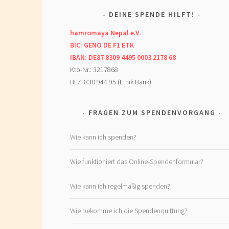
DEINE SPENDE HILFT!
hamromaya Nepal e.V.
BIC: GENO DE F1 ETK
IBAN: DE87 8309 4495 0003 2178 68
Kto-Nr.: 3217868
BLZ: 830 944 95 (Ethik Bank)
FRAGEN ZUM SPENDENVORGANG
Wie kann ich spenden?
Wie funktioniert das Online-Spendenformular?
Wie kann ich regelmäßig spenden?
Wie bekomme ich die Spendenquittung?