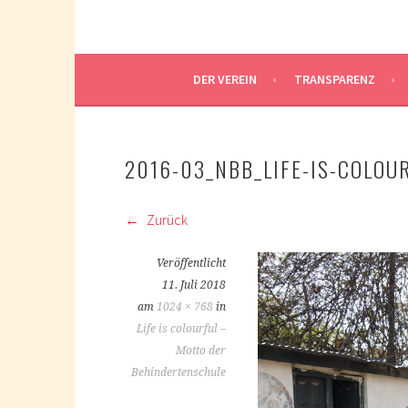
DER VEREIN
TRANSPARENZ
2016-03_NBB_LIFE-IS-COLOUR
Zurück
Veröffentlicht
11. Juli 2018
am
1024 × 768
in
Life is colourful –
Motto der
Behindertenschule