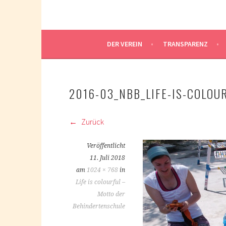
DER VEREIN
TRANSPARENZ
2016-03_NBB_LIFE-IS-COLOUR
Zurück
Veröffentlicht
11. Juli 2018
am
1024 × 768
in
Life is colourful –
Motto der
Behindertenschule