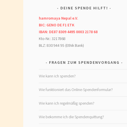
DEINE SPENDE HILFT!
hamromaya Nepal e.V.
BIC: GENO DE F1 ETK
IBAN: DE87 8309 4495 0003 2178 68
Kto-Nr.: 3217868
BLZ: 830 944 95 (Ethik Bank)
FRAGEN ZUM SPENDENVORGANG
Wie kann ich spenden?
Wie funktioniert das Online-Spendenformular?
Wie kann ich regelmäßig spenden?
Wie bekomme ich die Spendenquittung?