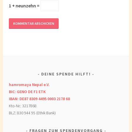
1 + neunzehn =
DEINE SPENDE HILFT!
hamromaya Nepal e.V.
BIC: GENO DE F1 ETK
IBAN: DE87 8309 4495 0003 2178 68
Kto-Nr.: 3217868
BLZ: 830 944 95 (Ethik Bank)
FRAGEN ZUM SPENDENVORGANG