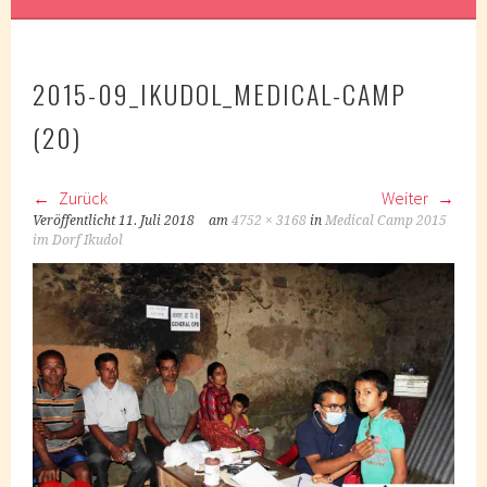
2015-09_IKUDOL_MEDICAL-CAMP
(20)
Zurück
Weiter
Veröffentlicht
11. Juli 2018
am
4752 × 3168
in
Medical Camp 2015
im Dorf Ikudol