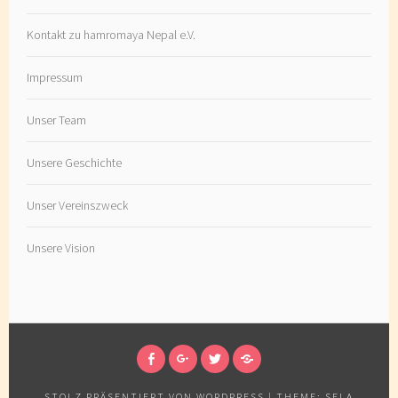
Kontakt zu hamromaya Nepal e.V.
Impressum
Unser Team
Unsere Geschichte
Unser Vereinszweck
Unsere Vision
FOLGT
FOLGT
FOLGT
FOLGT
UNS
UNS
UNS
UNSEREM
STOLZ PRÄSENTIERT VON WORDPRESS
|
THEME: SELA