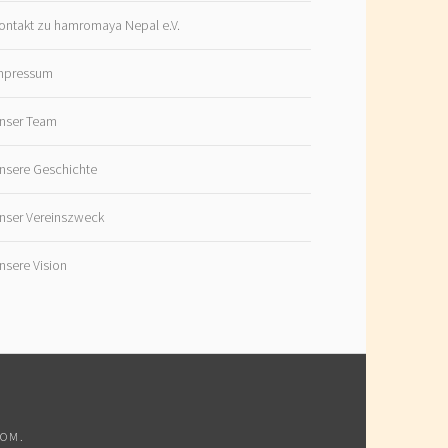
ontakt zu hamromaya Nepal e.V.
mpressum
nser Team
nsere Geschichte
nser Vereinszweck
nsere Vision
COM
.