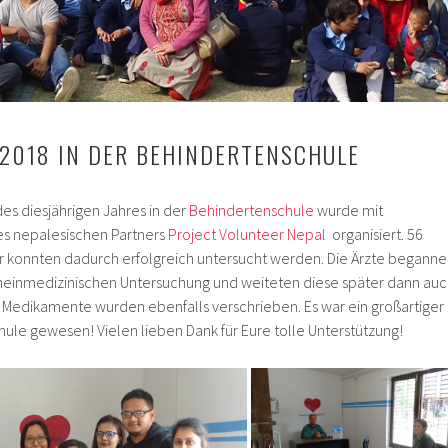
2018 IN DER BEHINDERTENSCHULE
es diesjährigen Jahres in der
Behindertenschule
wurde mit
es nepalesischen Partners
Project Volunteer Nepal
organisiert. 56
r konnten dadurch erfolgreich untersucht werden. Die Ärzte begann
emeinmedizinischen Untersuchung und weiteten diese später dann au
 Medikamente wurden ebenfalls verschrieben. Es war ein großartiger
hule gewesen! Vielen lieben Dank für Eure tolle Unterstützung!