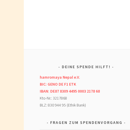
DEINE SPENDE HILFT!
hamromaya Nepal e.V.
BIC: GENO DE F1 ETK
IBAN: DE87 8309 4495 0003 2178 68
Kto-Nr.: 3217868
BLZ: 830 944 95 (Ethik Bank)
FRAGEN ZUM SPENDENVORGANG