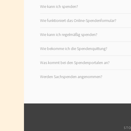
Wie kann ich spenden?
Wie funktioniert das Online-Spendenformular?
Wie kann ich regelmäßig spenden?
Wie bekomme ich die Spendenquittung?
Was kommt bei den Spendenportalen an?
Werden Sachspenden angenommen?
STO