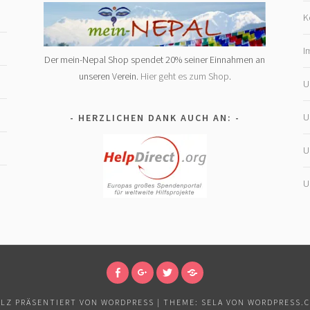
K
I
Der mein-Nepal Shop spendet 20% seiner Einnahmen an
unseren Verein.
Hier geht es zum Shop
.
U
U
HERZLICHEN DANK AUCH AN:
U
U
FOLGT
FOLGT
FOLGT
FOLGT
UNS
UNS
UNS
UNSEREM
LZ PRÄSENTIERT VON WORDPRESS
|
THEME: SELA VON
WORDPRESS.