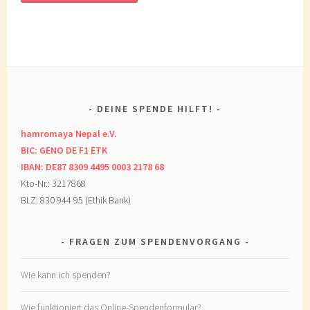
DEINE SPENDE HILFT!
hamromaya Nepal e.V.
BIC: GENO DE F1 ETK
IBAN: DE87 8309 4495 0003 2178 68
Kto-Nr.: 3217868
BLZ: 830 944 95 (Ethik Bank)
FRAGEN ZUM SPENDENVORGANG
Wie kann ich spenden?
Wie funktioniert das Online-Spendenformular?