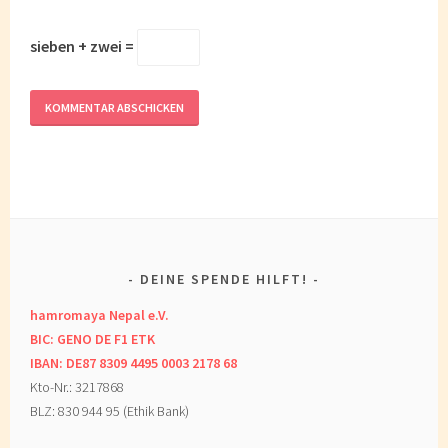
sieben + zwei =
DEINE SPENDE HILFT!
hamromaya Nepal e.V.
BIC: GENO DE F1 ETK
IBAN: DE87 8309 4495 0003 2178 68
Kto-Nr.: 3217868
BLZ: 830 944 95 (Ethik Bank)