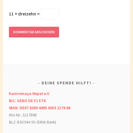
11 + dreizehn =
DEINE SPENDE HILFT!
hamromaya Nepal e.V.
BIC: GENO DE F1 ETK
IBAN: DE87 8309 4495 0003 2178 68
Kto-Nr.: 3217868
BLZ: 830 944 95 (Ethik Bank)