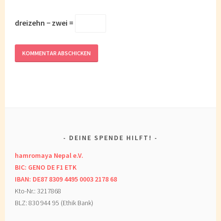
dreizehn − zwei =
DEINE SPENDE HILFT!
hamromaya Nepal e.V.
BIC: GENO DE F1 ETK
IBAN: DE87 8309 4495 0003 2178 68
Kto-Nr.: 3217868
BLZ: 830 944 95 (Ethik Bank)