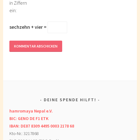
in Ziffern
ein:
sechzehn + vier =
DEINE SPENDE HILFT!
hamromaya Nepal e.V.
BIC: GENO DE F1 ETK
IBAN: DE87 8309 4495 0003 2178 68
Kto-Nr.: 3217868