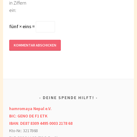
in Ziffern
ein:
fünf × eins =
DEINE SPENDE HILFT!
hamromaya Nepal e.V.
BIC: GENO DE F1 ETK
IBAN: DE87 8309 4495 0003 2178 68
Kto-Nr.: 3217868