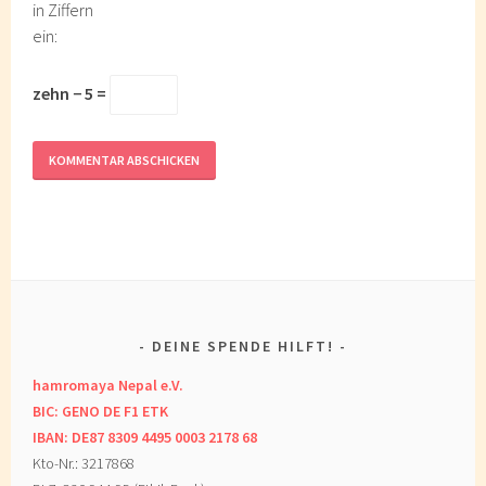
in Ziffern
ein:
zehn − 5 =
DEINE SPENDE HILFT!
hamromaya Nepal e.V.
BIC: GENO DE F1 ETK
IBAN: DE87 8309 4495 0003 2178 68
Kto-Nr.: 3217868