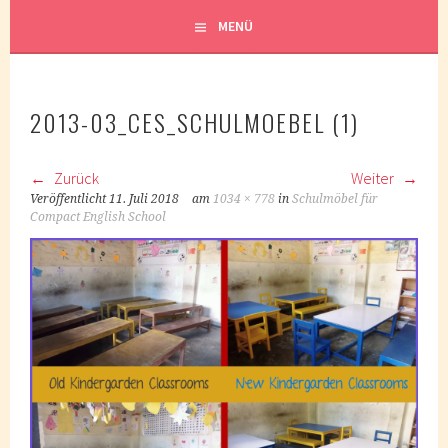
MENÜ
2013-03_CES_SCHULMOEBEL (1)
Zurück
Weiter
Veröffentlicht
11. Juli 2018
am
1034 × 778
in
Schulmöbel für
Compact English School