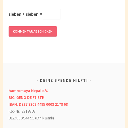
sieben + sieben =
DEINE SPENDE HILFT!
hamromaya Nepal e.V.
BIC: GENO DE F1 ETK
IBAN: DE87 8309 4495 0003 2178 68
Kto-Nr.: 3217868
BLZ: 830 944 95 (Ethik Bank)