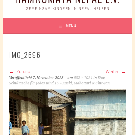
GEMEINSAM KINDERN IN NEPAL HELFEN
MENÜ
IMG_2696
Zurück
Weiter
Veröffentlicht
7. November 2023
am
682 × 1024
in
Eine
Schultasche für jedes Kind 15 – Kaski, Mahottari & Chitwan