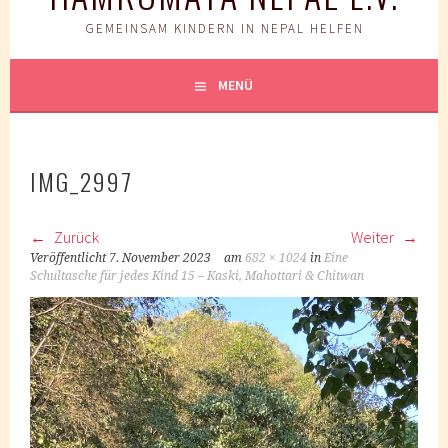
GEMEINSAM KINDERN IN NEPAL HELFEN
MENÜ
IMG_2997
Zurück
Weiter
Veröffentlicht
7. November 2023
am
682 × 1024
in
Eine
Schultasche für jedes Kind 15 – Kaski, Mahottari & Chitwan