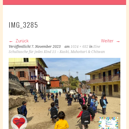
IMG_3285
Zurück
Weiter
Veröffentlicht
7. November 2023
am
1024 × 682
in
Eine
Schultasche für jedes Kind 15 – Kaski, Mahottari & Chitwan