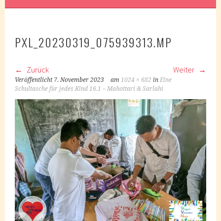
PXL_20230319_075939313.MP
Zurück
Weiter
Veröffentlicht
7. November 2023
am
1024 × 682
in
Eine
Schultasche für jedes Kind 16.1 – Mahottari & Sarlahi