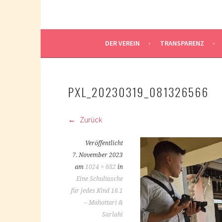
DER VEREIN
TRANSPARENZ
PXL_20230319_081326566
Zurück
Veröffentlicht
7. November 2023
am
1024 × 682
in
Eine Schultasche
für jedes Kind 16.1
– Mahottari &
Sarlahi