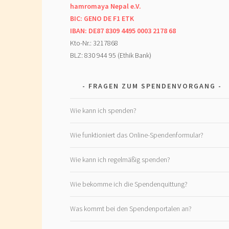
hamromaya Nepal e.V.
BIC: GENO DE F1 ETK
IBAN: DE87 8309 4495 0003 2178 68
Kto-Nr.: 3217868
BLZ: 830 944 95 (Ethik Bank)
FRAGEN ZUM SPENDENVORGANG
Wie kann ich spenden?
Wie funktioniert das Online-Spendenformular?
Wie kann ich regelmäßig spenden?
Wie bekomme ich die Spendenquittung?
Was kommt bei den Spendenportalen an?