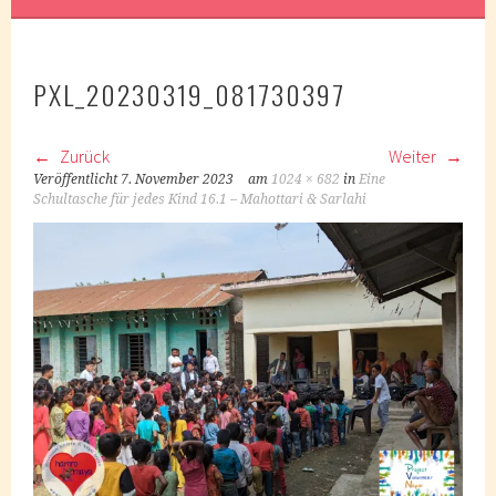
PXL_20230319_081730397
Zurück
Weiter
Veröffentlicht
7. November 2023
am
1024 × 682
in
Eine
Schultasche für jedes Kind 16.1 – Mahottari & Sarlahi