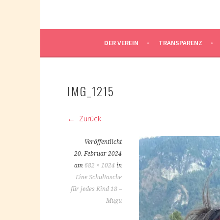
DER VEREIN
TRANSPARENZ
IMG_1215
Zurück
Veröffentlicht
20. Februar 2024
am
682 × 1024
in
Eine Schultasche
für jedes Kind 18 –
Mugu