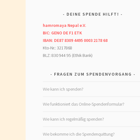
DEINE SPENDE HILFT!
hamromaya Nepal e.V.
BIC: GENO DE F1 ETK
IBAN: DE87 8309 4495 0003 2178 68
Kto-Nr.: 3217868
BLZ: 830 944 95 (Ethik Bank)
FRAGEN ZUM SPENDENVORGANG
Wie kann ich spenden?
Wie funktioniert das Online-Spendenformular?
Wie kann ich regelmäßig spenden?
Wie bekomme ich die Spendenquittung?