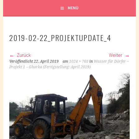
MENÜ
2019-02-22_PROJEKTUPDATE_4
Zurück
Weiter
Veröffentlicht
22. April 2019
am
1024 × 768
in
Wasser für Dörfer –
Projekt 1 – Ghorka (Fertigstellung: April 2019)