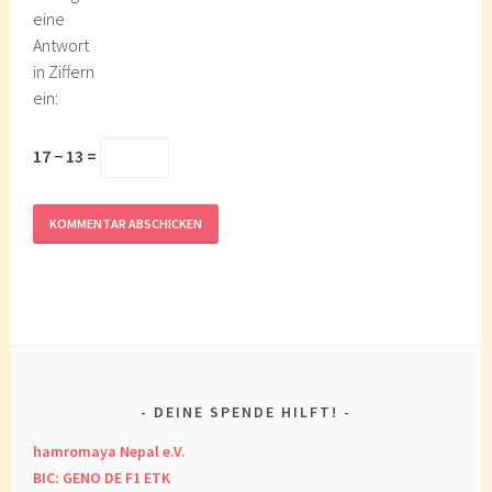
eine
Antwort
in Ziffern
ein:
17 − 13 =
DEINE SPENDE HILFT!
hamromaya Nepal e.V.
BIC: GENO DE F1 ETK