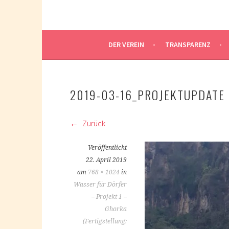
DER VEREIN
TRANSPARENZ
2019-03-16_PROJEKTUPDATE 
Zurück
Veröffentlicht
22. April 2019
am
768 × 1024
in
Wasser für Dörfer
– Projekt 1 –
Ghorka
(Fertigstellung: