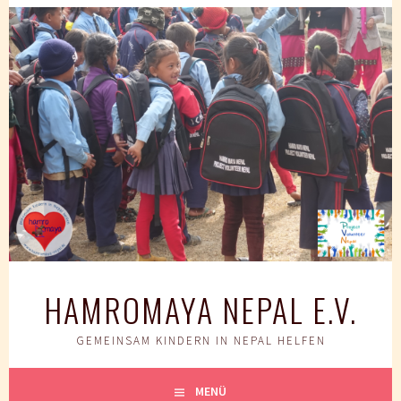
Springe
zum
Inhalt
HAMROMAYA NEPAL E.V.
GEMEINSAM KINDERN IN NEPAL HELFEN
MENÜ