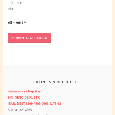
in Ziffern
ein:
elf − eins =
DEINE SPENDE HILFT!
hamromaya Nepal e.V.
BIC: GENO DE F1 ETK
IBAN: DE87 8309 4495 0003 2178 68
Kto-Nr.: 3217868