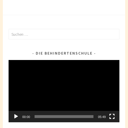
Suchen
nach:
DIE BEHINDERTENSCHULE
Video-
Player
00:00
05:49