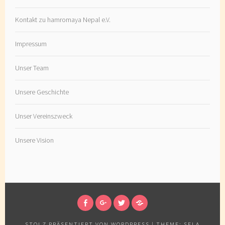
Kontakt zu hamromaya Nepal e.V.
Impressum
Unser Team
Unsere Geschichte
Unser Vereinszweck
Unsere Vision
FOLGT
FOLGT
FOLGT
FOLGT
UNS
UNS
UNS
UNSEREM
STOLZ PRÄSENTIERT VON WORDPRESS
|
THEME: SELA