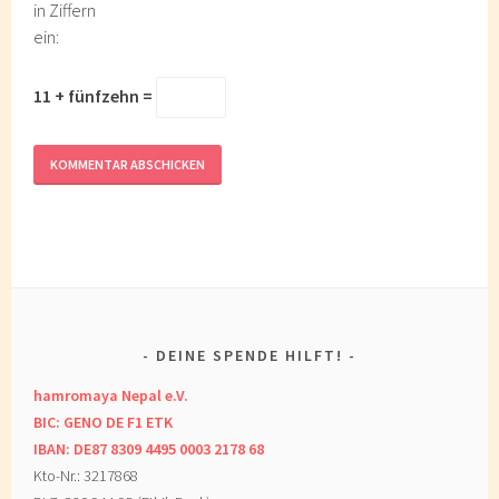
in Ziffern
ein:
11 + fünfzehn =
DEINE SPENDE HILFT!
hamromaya Nepal e.V.
BIC: GENO DE F1 ETK
IBAN: DE87 8309 4495 0003 2178 68
Kto-Nr.: 3217868